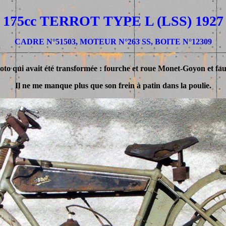
175cc TERROT TYPE L (LSS) 1927
CADRE N°51503, MOTEUR N°263 SS, BOITE N°12309
oto qui avait été transformée : fourche et roue Monet-Goyon et fau
Il ne me manque plus que son frein à patin dans la poulie.